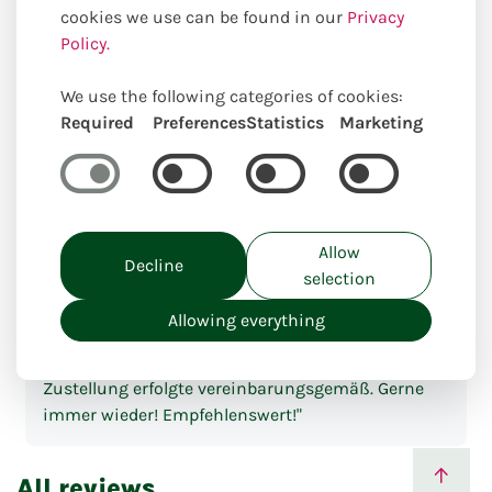
"Tolle, unkomplizierte Abwicklung. Sehr schönes
cookies we use can be found in our
Privacy
Herz aus Rosen mit gutem Preis-Leistungs-
Policy.
Verhältnis. Vielen Dank! Nur zu empfehlen."
We use the following categories of cookies:
Required
Preferences
Statistics
Marketing
24-07-2026
- David J.
5.00
"Tolle, unkomplizierte Abwicklung. Sehr schönes
Herz aus Rosen mit gutem Preis-Leistungs-
Verhältnis. Vielen Dank! Nur zu empfehlen."
Allow
Decline
selection
12-04-2026
- Armin S.
5.00
Allowing everything
"Der Blumenstraus war super toll und die
Zustellung erfolgte vereinbarungsgemäß. Gerne
immer wieder! Empfehlenswert!"
All reviews