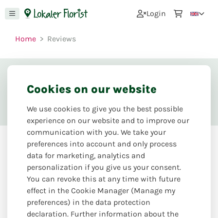
0
Login
Home
Reviews
Reviews
Cookies on our website
We use cookies to give you the best possible
experience on our website and to improve our
communication with you. We take your
preferences into account and only process
About the authenticity of the reviews.
data for marketing, analytics and
personalization if you give us your consent.
Last reviews
You can revoke this at any time with future
effect in the Cookie Manager (Manage my
24-07-2026
- David J.
5.00
preferences) in the data protection
declaration. Further information about the